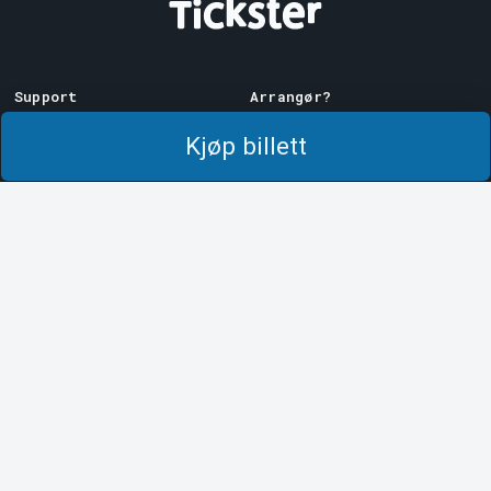
Support
Arrangør?
Last ner billett
Selg med oss!
Kjøp billett
Support
Logg inn på Manager
Kjøps- og
System Support
leveringsbetingelser
Personvernpolicy
Om informasjonskapsler på
Tickster
Tickster
Jobbe hos Tickster
Logotyper og medier
LinkedIn
Facebook
Instagram