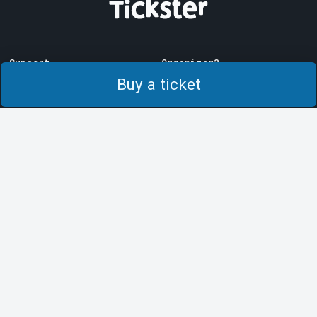
Support
Organizer?
Download ticket
Sell with us!
Buy a ticket
Support
Log in to Manager
Purchase and delivery
System Support
conditions
Privacy policy
About cookies at Tickster
Tickster
Work at Tickster
Logotypes & media
LinkedIn
Facebook
Instagram