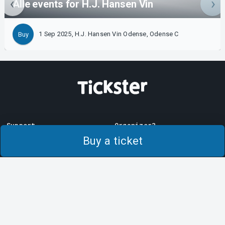
Alle events for H.J. Hansen Vin
1 Sep 2025, H.J. Hansen Vin Odense, Odense C
Buy
Support
Organizer?
Download ticket
Sell with us!
Buy a ticket
Support
Log in to Manager
Purchase and delivery
System Support
conditions
Privacy policy
About cookies at Tickster
Tickster