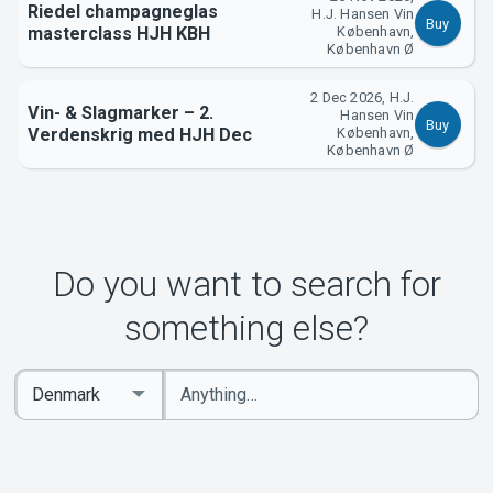
Riedel champagneglas
H.J. Hansen Vin
Buy
masterclass HJH KBH
København,
København Ø
2 Dec 2026, H.J.
Vin- & Slagmarker – 2.
Hansen Vin
Buy
Verdenskrig med HJH Dec
København,
København Ø
Do you want to search for
something else?
Enter
Select
keywords
Country