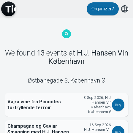
Events
Organizer?
We found
13
events
at
H.J. Hansen Vin
København
MyTickster
Østbanegade 3
,
København Ø
3 Sep 2026, H.J.
Vajra vine fra Pimontes
Hansen Vin
Buy
fortryllende terroir
København,
København Ø
16 Sep 2026,
Champagne og Caviar
H.J. Hansen Vin
Smagning med H.J. Hansen
Buy