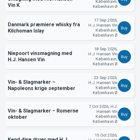
Support
København,
Vin K
København Ø
17 Sep 2026,
Danmark præmiere whisky fra
H.J. Hansen Vin
Buy
Kilchoman Islay
København,
København Ø
18 Sep 2026,
Niepoort vinsmagning med
H.J. Hansen Vin
Buy
H.J. Hansen Vin
København,
København Ø
About Tickster
23 Sep 2026,
Vin- & Slagmarker –
H.J. Hansen Vin
Buy
Napoleons krige september
København,
København Ø
7 Oct 2026, H.J.
Vin- & Slagmarker – Romerne
Hansen Vin
Buy
oktober
København,
København Ø
15 Oct 2026,
Kend dine druer med H.J.