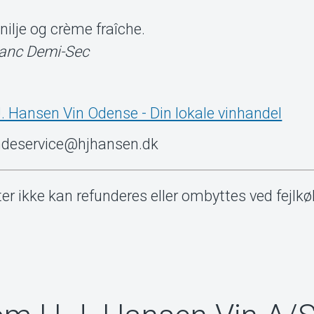
nilje og crème fraîche.
lanc Demi-Sec
. Hansen Vin Odense - Din lokale vinhandel
undeservice@hjhansen.dk
ter ikke kan refunderes eller ombyttes ved fejlkøb