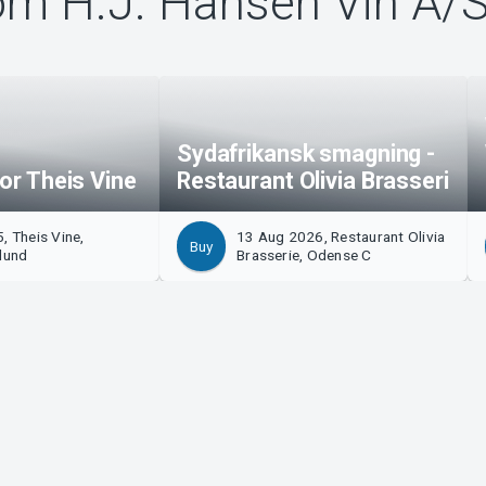
om H.J. Hansen Vin A/
Sydafrikansk smagning -
for Theis Vine
Restaurant Olivia Brasseri
, Theis Vine,
13 Aug 2026, Restaurant Olivia
Buy
lund
Brasserie, Odense C