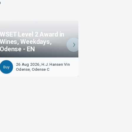
S
WSET Level 2 Award in
Wines, Weekdays,
Portvinssmagni
Odense - EN
H.J. Hansen Vin
26 Aug 2026, H.J. Hansen Vin
27 Aug 2026, H.J. Hansen 
Buy
Odense, Odense C
Odense C