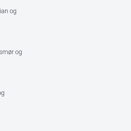
ian og
ssmør og
og