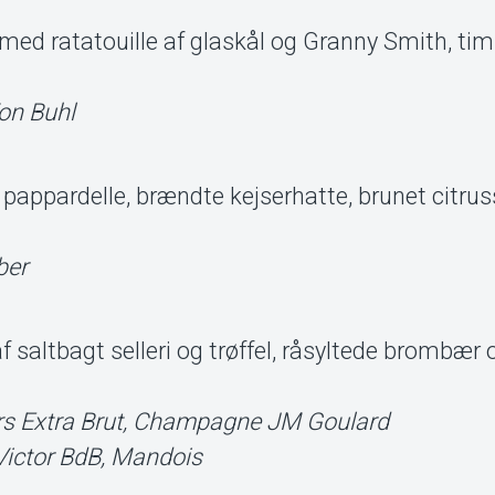
ed ratatouille af glaskål og Granny Smith, tim
Von Buhl
pappardelle, brændte kejserhatte, brunet citru
ber
altbagt selleri og trøffel, råsyltede brombær 
s Extra Brut, Champagne JM Goulard
ictor BdB, Mandois