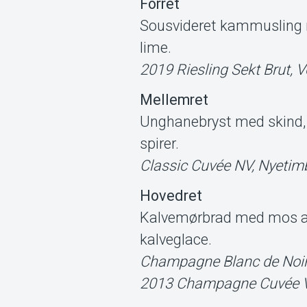
Forret
Sousvideret kammusling m
lime.
2019 Riesling Sekt Brut, 
Mellemret
Unghanebryst med skind, 
spirer.
Classic Cuvée NV, Nyetim
Hovedret
Kalvemørbrad med mos af s
kalveglace.
Champagne Blanc de Noir
2013 Champagne Cuvée V