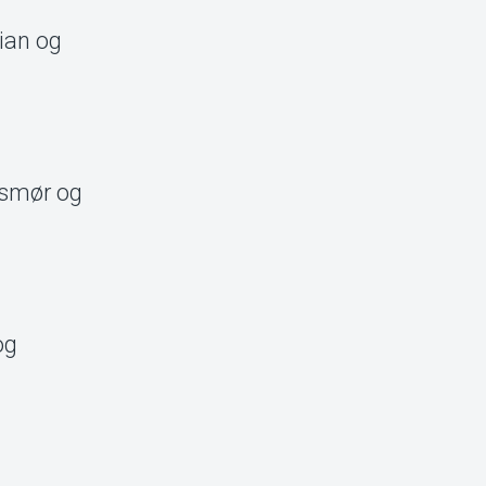
ian og
ssmør og
og