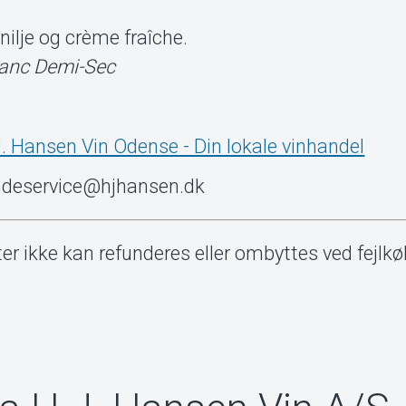
nilje og crème fraîche.
lanc Demi-Sec
. Hansen Vin Odense - Din lokale vinhandel
undeservice@hjhansen.dk
ter ikke kan refunderes eller ombyttes ved fejlkøb