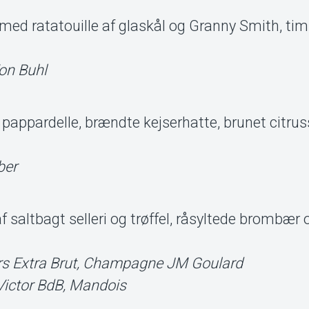
ed ratatouille af glaskål og Granny Smith, tim
Von Buhl
pappardelle, brændte kejserhatte, brunet citru
ber
altbagt selleri og trøffel, råsyltede brombær 
s Extra Brut, Champagne JM Goulard
ictor BdB, Mandois