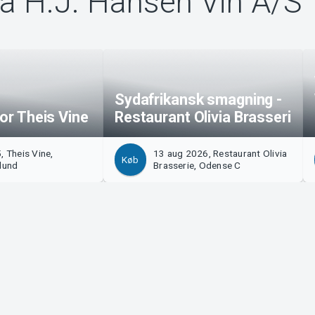
ra H.J. Hansen Vin A/S
Sydafrikansk smagning -
for Theis Vine
Restaurant Olivia Brasseri
, Theis Vine,
13 aug 2026, Restaurant Olivia
Køb
lund
Brasserie, Odense C