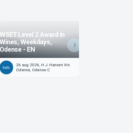
WSET Level 2 Award in
Wines, Weekdays,
Portvinssmagni
Odense - EN
H.J. Hansen Vin
26 aug 2026, H.J. Hansen Vin
27 aug 2026, H.J. Hansen 
Køb
Odense, Odense C
Odense C