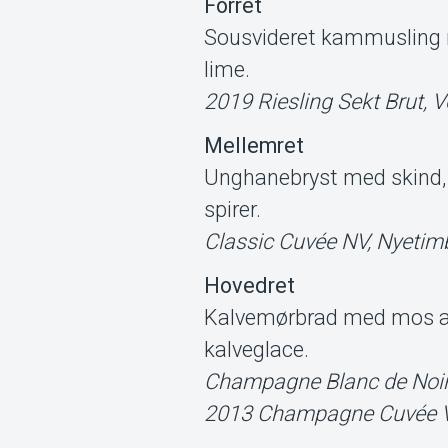
Forret
Sousvideret kammusling m
lime.
2019 Riesling Sekt Brut, 
Mellemret
Unghanebryst med skind, 
spirer.
Classic Cuvée NV, Nyetim
Hovedret
Kalvemørbrad med mos af s
kalveglace.
Champagne Blanc de Noir
2013 Champagne Cuvée V