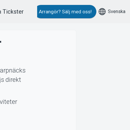
 Tickster
Svenska
Arrangör?
Sälj med oss!
r
Skarpnäcks
s direkt
viteter