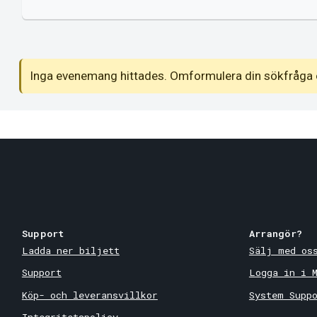
nemang
Inga evenemang hittades. Omformulera din sökfråga 
Support
Arrangör?
Ladda ner biljett
Sälj med os
Support
Logga in i 
Köp- och leveransvillkor
System Supp
Integritetspolicy