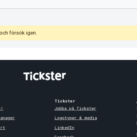
och försök igen.
Tickster
s!
Jobba på Tickster
Manager
Logotyper & media
ort
LinkedIn
Facebook