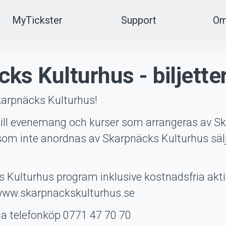
MyTickster
Support
Om
ks Kulturhus - biljette
karpnäcks Kulturhus!
r till evenemang och kurser som arrangeras av 
om inte anordnas av Skarpnäcks Kulturhus sälj
s Kulturhus program inklusive kostnadsfria akti
www.skarpnackskulturhus.se
via telefonköp 0771 47 70 70