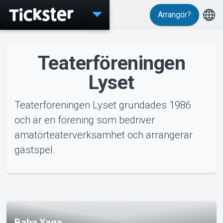
Arrangör?
Evenemang
Teaterföreningen
Lyset
Teaterföreningen Lyset grundades 1986
och är en förening som bedriver
amatörteaterverksamhet och arrangerar
gästspel.
MyTickster
nemang
Baba Yaga