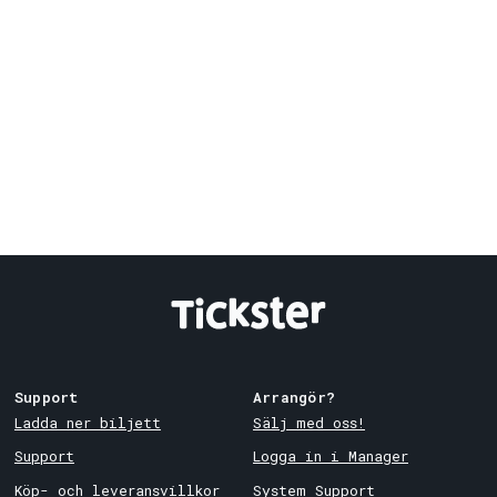
Support
Arrangör?
Ladda ner biljett
Sälj med oss!
Support
Logga in i Manager
Köp- och leveransvillkor
System Support