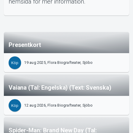
hemsida för mer information.
nemang
Presentkort
Om Tickster
19 aug 2025, Flora Biografteater, Sjöbo
Köp
Vaiana (Tal: Engelska) (Text: Svenska)
12 aug 2026, Flora Biografteater, Sjöbo
Köp
Spider-Man: Brand New Day (Tal: