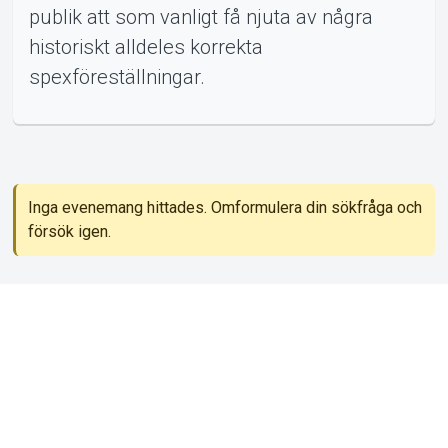
publik att som vanligt få njuta av några
historiskt alldeles korrekta
spexföreställningar.
Om Tickster
nemang
Inga evenemang hittades. Omformulera din sökfråga och
försök igen.