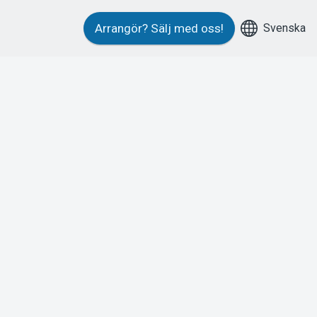
Svenska
Arrangör?
Sälj med oss!