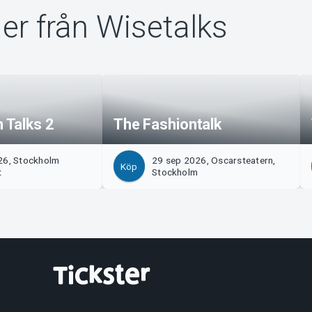
er från Wisetalks
Talks 2
The Fashiontalk
26, Stockholm
29 sep 2026, Oscarsteatern,
Köp
t
Stockholm