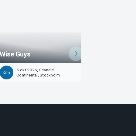
Wise Guys
Wise Guys
5 okt 2026, Scandic
7 okt 2026, Radis
Köp
Köp
Continental, Stockholm
Scandinavia, Göt