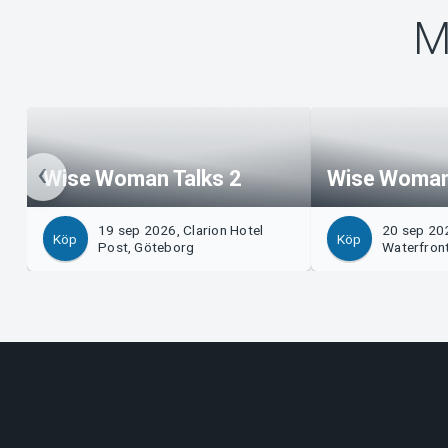
M
Wise Woman Talks 2
Wise Woman 
19 sep 2026, Clarion Hotel
20 sep 20
Köp
Köp
Post, Göteborg
Waterfron