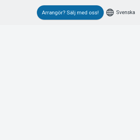
Svenska
Arrangör?
Sälj med oss!