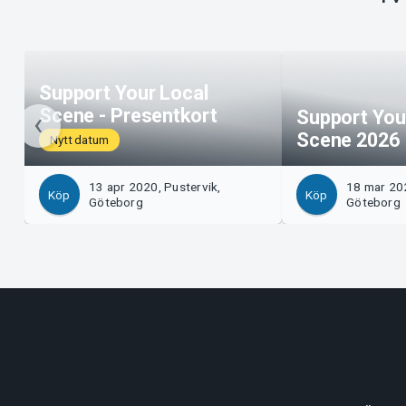
Support Your Local
Scene - Presentkort
Support You
Scene 2026
Nytt datum
13 apr 2020, Pustervik,
18 mar 202
Köp
Köp
Göteborg
Göteborg