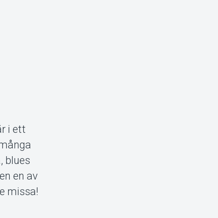
 i ett
å många
, blues
ren en av
nte missa!