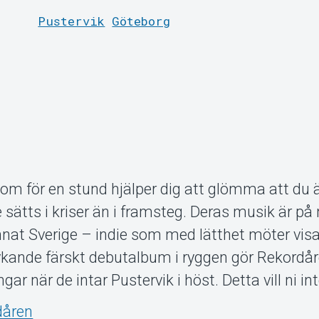
Pustervik
Göteborg
om för en stund hjälper dig att glömma att du är
e sätts i kriser än i framsteg. Deras musik är p
 annat Sverige – indie som med lätthet möter visa
rykande färskt debutalbum i ryggen gör Rekordå
ngar när de intar Pustervik i höst. Detta vill ni i
dåren