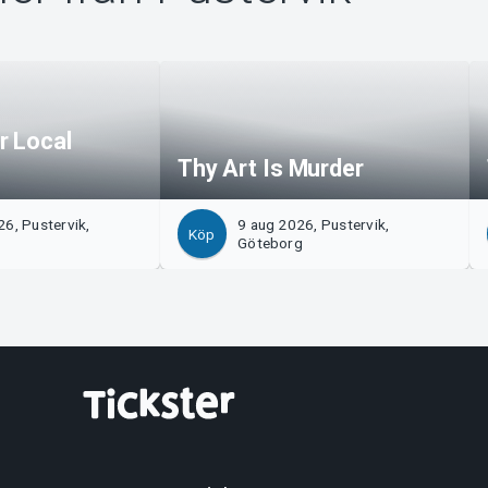
r Local
Thy Art Is Murder
6, Pustervik,
9 aug 2026, Pustervik,
Köp
Göteborg