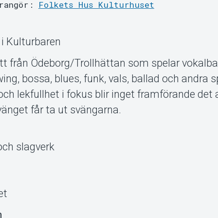
rangör:
Folkets Hus Kulturhuset
i Kulturbaren
ett från Ödeborg/Trollhättan som spelar vokalb
ing, bossa, blues, funk, vals, ballad och andra
ch lekfullhet i fokus blir inget framförande det a
vänget får ta ut svängarna.
och slagverk
et
n