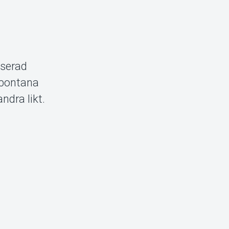
aserad
 spontana
ndra likt.