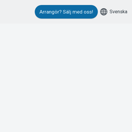
Svenska
Arrangör?
Sälj med oss!