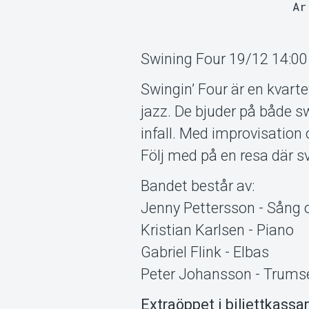
Ar
Swining Four 19/12 14:00 
Swingin’ Four är en kvart
jazz. De bjuder på både sw
infall. Med improvisation o
Följ med på en resa där s
Bandet består av:
Jenny Pettersson - Sång 
Kristian Karlsen - Piano
Gabriel Flink - Elbas
Peter Johansson - Trums
Extraöppet i biljettkassa