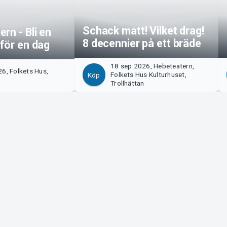
Schack matt! Vilket drag!
rn - Bli en
8 decennier på ett bräde
för en dag
18 sep 2026, Hebeteatern,
6, Folkets Hus,
Folkets Hus Kulturhuset,
Köp
n
Trollhättan
Tickster
s!
Jobba på Tickster
Manager
Logotyper & media