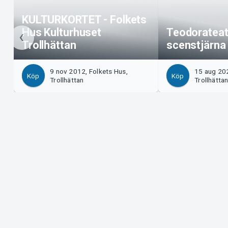
KULTURKORTET - Folkets
Hus Kulturhuset
Teodorateate
Trollhättan
scenstjärna 
9 nov 2012, Folkets Hus,
15 aug 202
Köp
Köp
Trollhättan
Trollhätta
Support
Arrangör?
Ladda ner biljett
Sälj med os
Support
Logga in i 