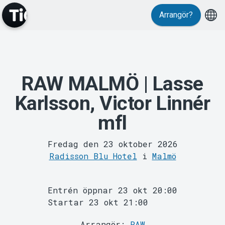
Evenemang
Arrangör?
RAW MALMÖ | Lasse
Karlsson, Victor Linnér
MyTickster
mfl
Fredag den 23 oktober 2026
Radisson Blu Hotel
i
Malmö
Entrén öppnar 23 okt 20:00
Startar 23 okt 21:00
Support
Arrangör:
RAW