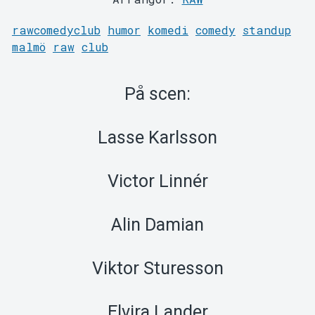
rawcomedyclub
humor
komedi
comedy
standup
malmö
raw
club
På scen:
Lasse Karlsson
Om Tickster
Victor Linnér
Alin Damian
Viktor Sturesson
Elvira Lander