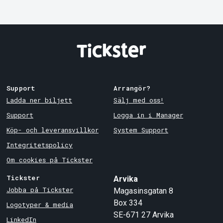
Support
Arrangör?
Ladda ner biljett
Sälj med oss!
Support
Logga in i Manager
Köp- och leveransvillkor
System Support
Integritetspolicy
Om cookies på Tickster
Tickster
Arvika
Jobba på Tickster
Magasinsgatan 8
Box 334
Logotyper & media
SE-671 27
Arvika
LinkedIn