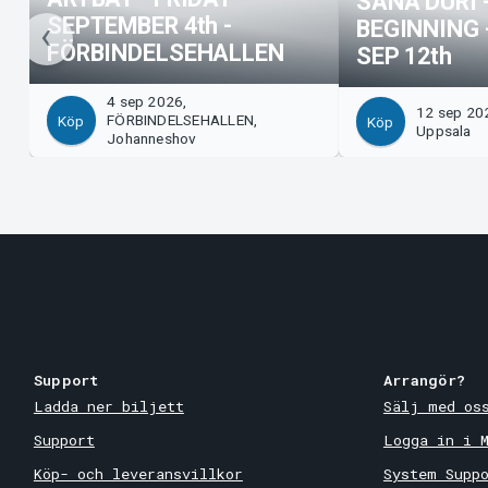
SANA DURI 
SEPTEMBER 4th -
BEGINNING 
FÖRBINDELSEHALLEN
SEP 12th
4 sep 2026,
12 sep 202
FÖRBINDELSEHALLEN,
Köp
Köp
Uppsala
Johanneshov
Support
Arrangör?
Ladda ner biljett
Sälj med os
Support
Logga in i 
Köp- och leveransvillkor
System Supp