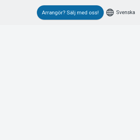
Svenska
Arrangör?
Sälj med oss!