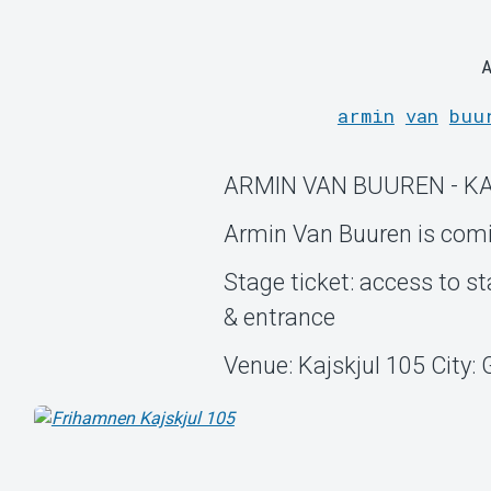
armin
van
buu
ARMIN VAN BUUREN - K
Armin Van Buuren is comin
Stage ticket: access to s
& entrance
Venue: Kajskjul 105 City