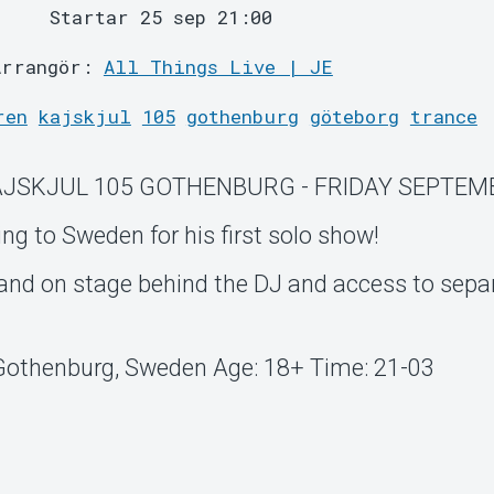
Startar 25 sep 21:00
Arrangör:
All Things Live | JE
ren
kajskjul
105
gothenburg
göteborg
trance
AJSKJUL 105 GOTHENBURG - FRIDAY SEPTEM
g to Sweden for his first solo show!
tand on stage behind the DJ and access to sepa
: Gothenburg, Sweden Age: 18+ Time: 21-03