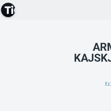
ARM
KAJSK
Fr