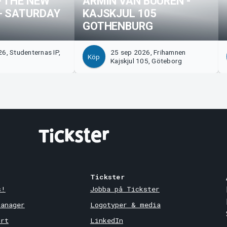
- THE NEW
ARMIN VAN BUUREN -
- SATURDAY
KAJSKJUL 105
GOTHENBURG
6, Studenternas IP,
25 sep 2026, Frihamnen
Köp
Kajskjul 105, Göteborg
Tickster
s!
Jobba på Tickster
Manager
Logotyper & media
ort
LinkedIn