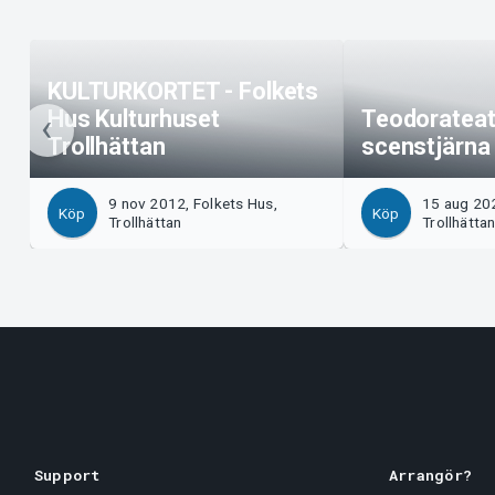
KULTURKORTET - Folkets
Hus Kulturhuset
Teodorateate
Trollhättan
scenstjärna 
9 nov 2012, Folkets Hus,
15 aug 202
Köp
Köp
Trollhättan
Trollhätta
Support
Arrangör?