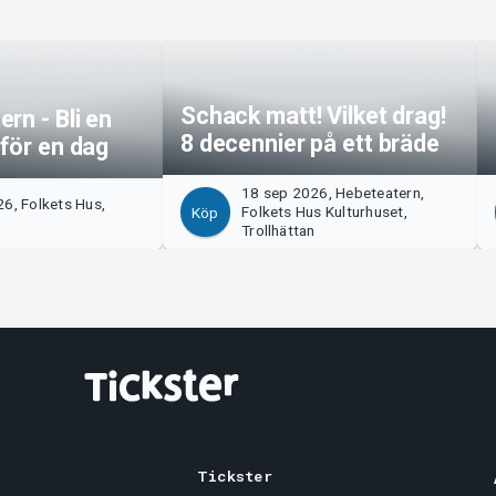
Schack matt! Vilket drag!
rn - Bli en
8 decennier på ett bräde
för en dag
18 sep 2026, Hebeteatern,
6, Folkets Hus,
Folkets Hus Kulturhuset,
Köp
n
Trollhättan
Tickster