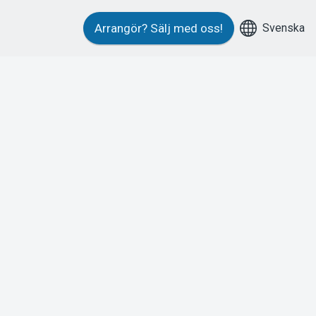
Svenska
Arrangör?
Sälj med oss!