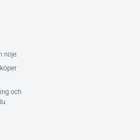
h nöje.
 köper
ning och
 du