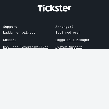
Support
Arrangör?
Ladda ner biljett
Sälj med oss!
Support
Logga in i Manager
Köp- och leveransvillkor
System Support
Integritetspolicy
Om cookies på Tickster
Tickster
Arvika
Jobba på Tickster
Magasinsgatan 8
Box 334
Logotyper & media
SE-671 27
Arvika
LinkedIn
Göteborg
Facebook
Götgatan 16
Instagram