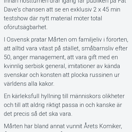
Innan höstturnén drar igång får publiken på Fat
Dave’s chansen att se en exklusiv 2 x 45 min
testshow där nytt material möter total
oförutsägbarhet.
I Osvensk pratar Mårten om familjeliv i förorten,
att alltid vara vitast på stället, småbarnsliv efter
50, anger management, att vara gift med en
kvinnlig serbisk general, imitationer av kända
svenskar och konsten att plocka russinen ur
världens alla kakor.
En kärleksfull hyllning till människors olikheter
och till att aldrig riktigt passa in och kanske är
det precis så det ska vara.
Mårten har bland annat vunnit Årets Komiker,