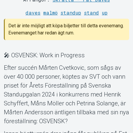
Support
daves
malmö
standup
stand
up
Det är inte möjligt att köpa biljetter till detta evenemang.
Evenemanget har redan ägt rum.
🎤 OSVENSK: Work in Progress
Efter succén Mårten Cvetkovic, som sågs av
över 40 000 personer, köptes av SVT och vann
Om Tickster
priset för Årets Föreställning på Svenska
Standupgalan 2024 i konkurrens med Henrik
Schyffert, Måns Möller och Petrina Solange, är
Mårten Andersson äntligen tillbaka med sin nya
föreställning: OSVENSK?