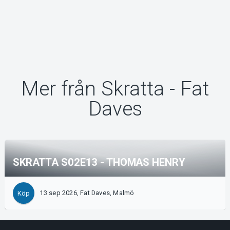
Mer från Skratta - Fat
Daves
SKRATTA S02E13 - THOMAS HENRY
13 sep 2026, Fat Daves, Malmö
Köp