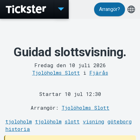
Arrangör?
Evenemang
Guidad slottsvisning.
Fredag den 10 juli 2026
Tjolöholms Slott
i
Fjärås
MyTickster
Startar 10 jul 12:30
Arrangör:
Tjolöholms Slott
tjoloholm
tjolöholm
slott
visning
göteborg
historia