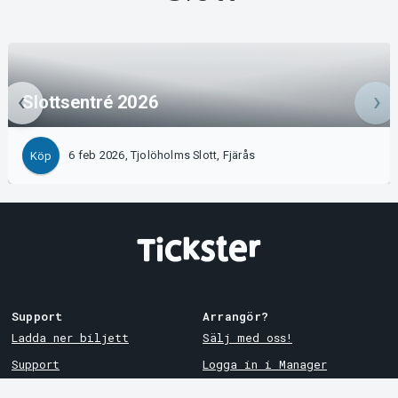
Slottsentré 2026
6 feb 2026, Tjolöholms Slott, Fjärås
Köp
Support
Arrangör?
Ladda ner biljett
Sälj med oss!
Support
Logga in i Manager
Köp- och leveransvillkor
System Support