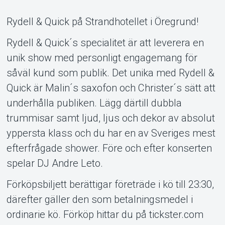
Support
Rydell & Quick på Strandhotellet i Öregrund!
Rydell & Quick´s specialitet är att leverera en
unik show med personligt engagemang för
såväl kund som publik. Det unika med Rydell &
Quick är Malin´s saxofon och Christer´s sätt att
underhålla publiken. Lägg därtill dubbla
trummisar samt ljud, ljus och dekor av absolut
Om Tickster
yppersta klass och du har en av Sveriges mest
efterfrågade shower. Före och efter konserten
spelar DJ Andre Leto.
Förköpsbiljett berättigar företräde i kö till 23:30,
därefter gäller den som betalningsmedel i
ordinarie kö. Förköp hittar du på tickster.com