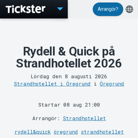
Arrangör?
Evenemang
Rydell & Quick på
Strandhotellet 2026
Lördag den 8 augusti 2026
Strandhotellet i Öregrund
i
Öregrund
MyTickster
Startar 08 aug 21:00
Arrangör:
Strandhotellet
rydell&quick
öregrund
strandhotellet