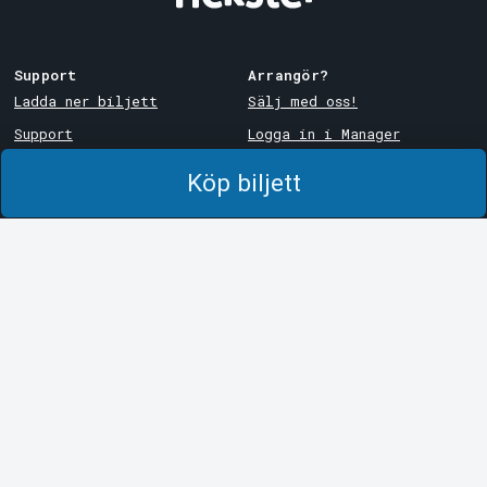
Support
Arrangör?
Ladda ner biljett
Sälj med oss!
Support
Logga in i Manager
Köp- och leveransvillkor
System Support
Köp biljett
Integritetspolicy
Om cookies på Tickster
Tickster
Arvika
Jobba på Tickster
Magasinsgatan 8
Box 334
Logotyper & media
SE-671 27
Arvika
LinkedIn
Göteborg
Facebook
Götgatan 16
Instagram
SE-411 05
Göteborg