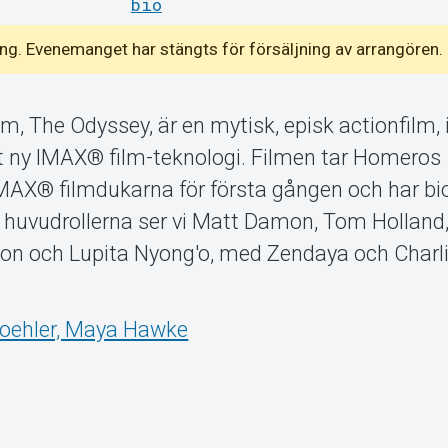
bio
emang. Evenemanget har stängts för försäljning av arrangören.
lm, The Odyssey, är en mytisk, episk actionfilm,
lt ny IMAX® film-teknologi. Filmen tar Homeros
 IMAX® filmdukarna för första gången och har b
. I huvudrollerna ser vi Matt Damon, Tom Holland
on och Lupita Nyong'o, med Zendaya och Charl
oehler, Maya Hawke