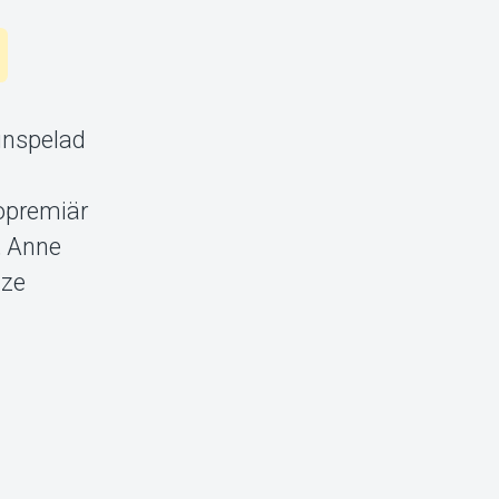
 inspelad
iopremiär
, Anne
ize