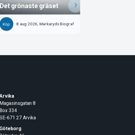
Det grönaste gräset
filmen (Sv.tal)
8 aug 2026, Osk
8 aug 2026, Markaryds Biograf
Köp
Köp
Biograf
Arvika
Magasinsgatan 8
Box 334
SE-671 27
Arvika
Göteborg