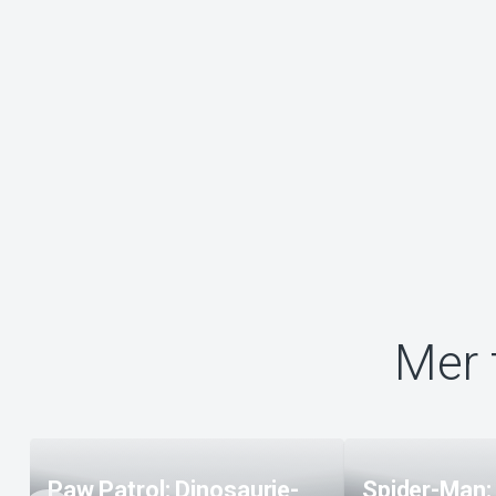
Mer 
Paw Patrol: Dinosaurie-
Spider-Man: