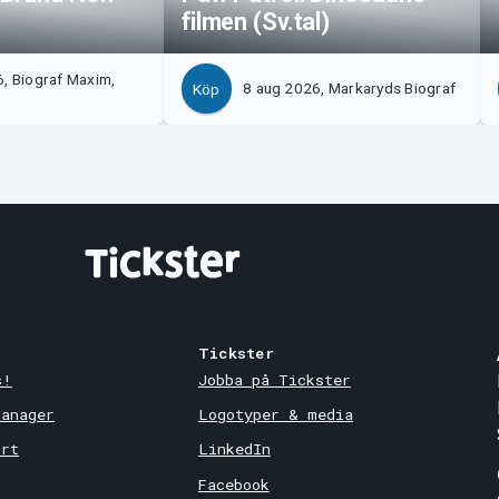
filmen (Sv.tal)
, Biograf Maxim,
8 aug 2026, Markaryds Biograf
Köp
Tickster
s!
Jobba på Tickster
Manager
Logotyper & media
ort
LinkedIn
Facebook