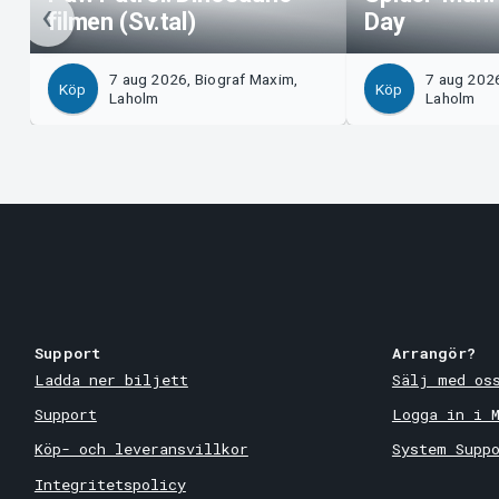
filmen (Sv.tal)
Day
7 aug 2026, Biograf Maxim,
7 aug 2026
Köp
Köp
Laholm
Laholm
Support
Arrangör?
Ladda ner biljett
Sälj med os
Support
Logga in i 
Köp- och leveransvillkor
System Supp
Integritetspolicy