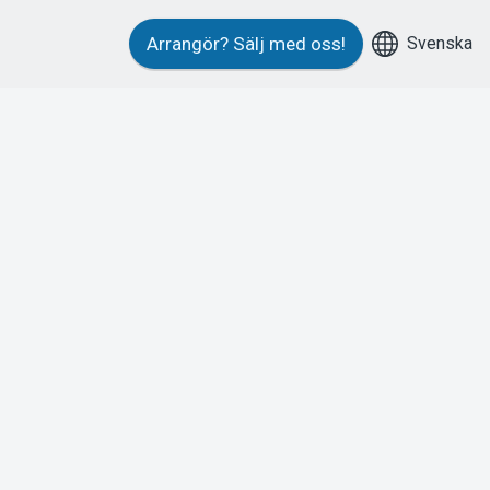
Svenska
Arrangör?
Sälj med oss!