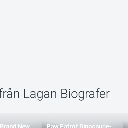
från Lagan Biografer
 Brand New
Paw Patrol: Dinosaurie-