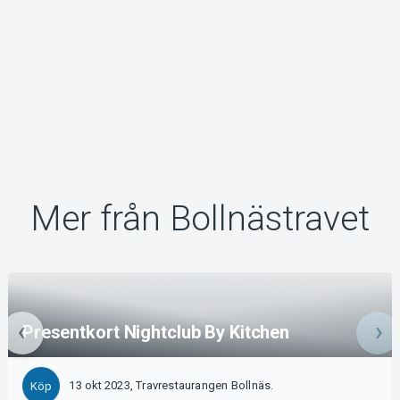
Mer från Bollnästravet
Presentkort Nightclub By Kitchen
13 okt 2023, Travrestaurangen Bollnäs.
Köp