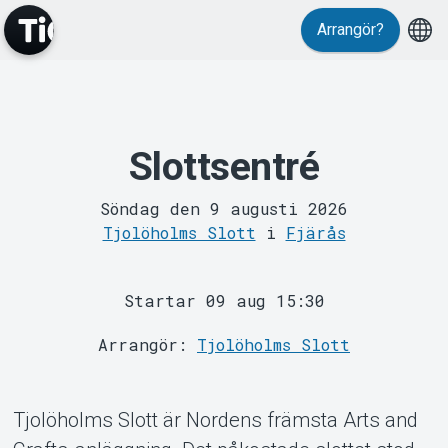
Arrangör?
Slottsentré
MyTickster
Söndag den 9 augusti 2026
Tjolöholms Slott
i
Fjärås
Startar 09 aug 15:30
Arrangör:
Tjolöholms Slott
Support
Tjolöholms Slott är Nordens främsta Arts and