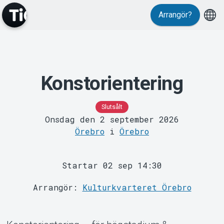
Arrangör?
Konstorientering
MyTickster
Slutsålt
Onsdag den 2 september 2026
Örebro
i
Örebro
Startar 02 sep 14:30
Support
Arrangör:
Kulturkvarteret Örebro