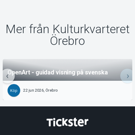
Mer från Kulturkvarteret
Örebro
OpenArt - guidad visning på svenska
22 jun 2026, Örebro
Köp