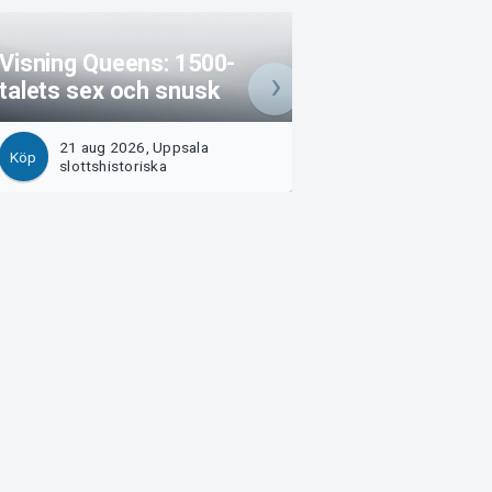
Visning Queens: 1500-
Föredrag: Att klä
talets sex och snusk
kvinnlig kung
21 aug 2026, Uppsala
3 sep 2026, Upps
Köp
Köp
slottshistoriska
slottshistoriska
Arvika
Magasinsgatan 8
Box 334