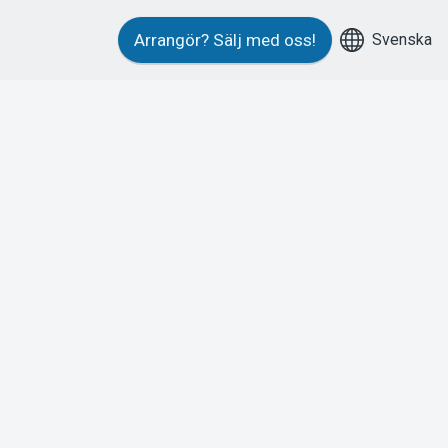
Svenska
Arrangör?
Sälj med oss!