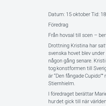
Datum: 15 oktober Tid: 18
Föredrag
Från hovsal till scen – be
Drottning Kristina har satt
svenska hovet blev under
någon gång senare. Krist
tog konstformen till Sve
är “Den fångade Cupido”" 
Stiernhielm.
I föredraget berättar Mar
hur det gick till när värl