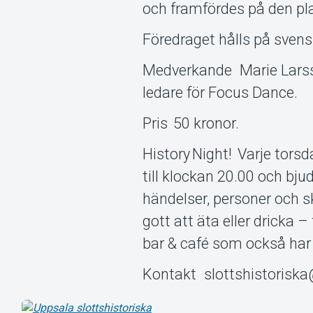
och framfördes på den pla
Föredraget hålls på svens
Medverkande Marie Larsso
ledare för Focus Dance.
Pris 50 kronor.
History Night! Varje torsd
till klockan 20.00 och bju
händelser, personer och 
gott att äta eller dricka
bar & café som också har ö
Kontakt slottshistorisk