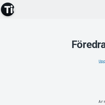
Föredra
Up
Ar