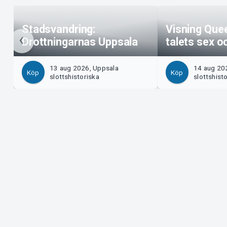
Stadsvandring:
Visning Que
Drottningarnas Uppsala
talets sex o
13 aug 2026, Uppsala
14 aug 20
Köp
Köp
slottshistoriska
slottshist
Support
Arrangör?
Ladda ner biljett
Sälj med os
Support
Logga in i 