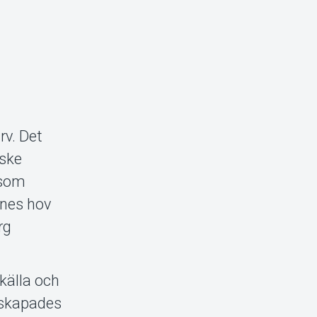
rv. Det
nske
 som
nnes hov
rg
källa och
a skapades