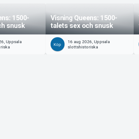
ens: 1500-
Visning Queens: 1500-
ch snusk
talets sex och snusk
26, Uppsala
16 aug 2026, Uppsala
Köp
oriska
slottshistoriska
Tickster
s!
Jobba på Tickster
Manager
Logotyper & media