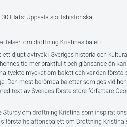
.30 Plats: Uppsala slottshistoriska
rättelsen om drottning Kristinas balett
 ett djupt avtryck i Sveriges historia och kultura
 hennes tid mer praktfullt och glänsande än ka
ina tyckte mycket om balett och var den första
rige. Den mest berömda baletter som ges vid he
med text av Sveriges förste store författare Geo
ie Sturdy om drottning Kristina som inspirations
dens första helaftonsbalett om Drottning Kristin