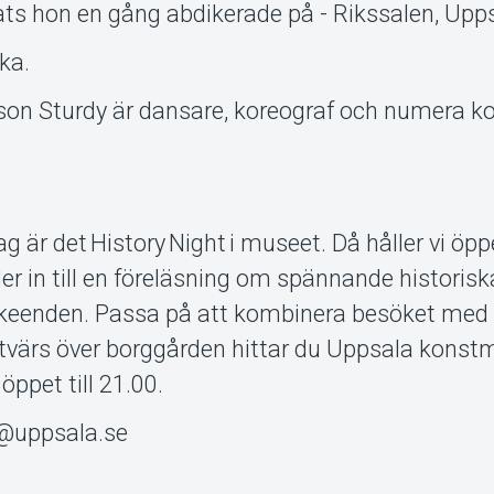
ts hon en gång abdikerade på - Rikssalen, Upps
ka.
n Sturdy är dansare, koreograf och numera ko
ag är det History Night i museet. Då håller vi öp
der in till en föreläsning om spännande historisk
skeenden. Passa på att kombinera besöket med
 – tvärs över borggården hittar du Uppsala kon
ppet till 21.00.
a@uppsala.se