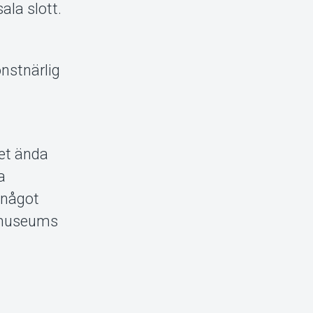
ala slott.
nstnärlig
pet ända
a
 något
stmuseums