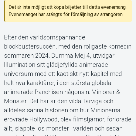
Det är inte möjligt att köpa biljetter till detta evenemang.
Evenemanget har stängts för försäljning av arrangören.
Support
Efter den världsomspännande
blockbustersuccén, med den roligaste komedin
sommaren 2024, Dumma Mej 4, utvidgar
Illumination sitt glädjefyllda animerade
universum med ett kaotiskt nytt kapitel med
helt nya karaktärer, i den största globala
animerade franchisen någonsin: Minioner &
Om Tickster
Monster. Det här är den vilda, larviga och
alldeles sanna historien om hur Minionerna
erövrade Hollywood, blev filmstjärnor, förlorade
allt, släppte lös monster i världen och sedan