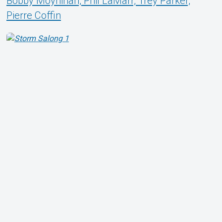
Bobby Moynihan, Phil LaMarr, Trey Parker,
Pierre Coffin