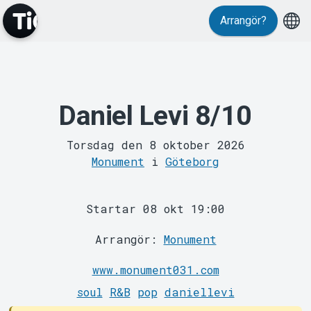
Evenemang
Arrangör?
Daniel Levi 8/10
Torsdag den 8 oktober 2026
Monument
i
Göteborg
MyTickster
Startar 08 okt 19:00
Arrangör:
Monument
www.monument031.com
soul
R&B
pop
daniellevi