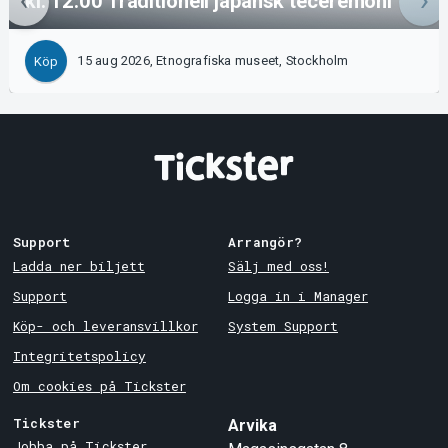
kl. 12:00 Traditionell japansk teceremoni
15 aug 2026, Etnografiska museet, Stockholm
Köp
Support
Arrangör?
Ladda ner biljett
Sälj med oss!
Support
Logga in i Manager
Köp- och leveransvillkor
System Support
Integritetspolicy
Om cookies på Tickster
Tickster
Arvika
Jobba på Tickster