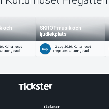
n Kulturhuset Fregatten
k och
SKROT-musik och
ljudlekplats
6, Kulturhuset
12 aug 2026, Kulturhuset
Köp
, Stenungsund
Fregatten, Stenungsund
Tickster