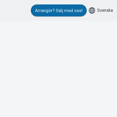
Svenska
Arrangör?
Sälj med oss!