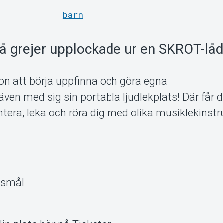
barn
å grejer upplockade ur en SKROT-låd
on att börja uppfinna och göra egna
ven med sig sin portabla ljudlekplats! Där får 
entera, leka och röra dig med olika musiklekinst
dsmål