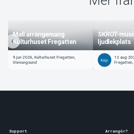
Mer frå
Mall arrangemang
SKROT-musi
Kulturhuset Fregatten
ljudlekplats
9 jun 2026, Kulturhuset Fregatten,
12 aug 202
Köp
Stenungsund
Fregatten
Support
Arrangör?