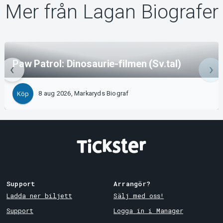
Mer från Lagan Biografer
Paw Patrol: Dinosaurie-filmen (Sv.tal)
8 aug 2026, Markaryds Biograf
Köp
Support
Arrangör?
Ladda ner biljett
Sälj med oss!
Support
Logga in i Manager