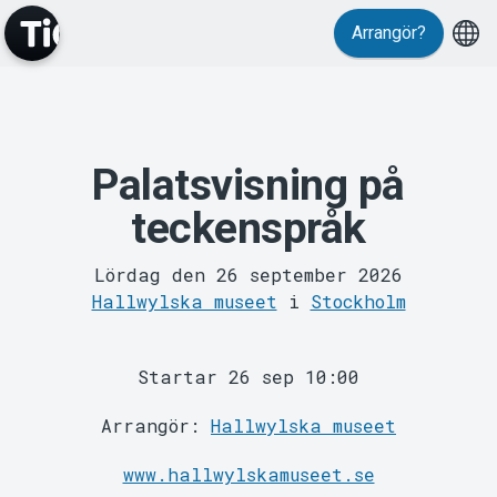
Evenemang
Arrangör?
Palatsvisning på
teckenspråk
MyTickster
Lördag den 26 september 2026
Hallwylska museet
i
Stockholm
Startar 26 sep 10:00
Arrangör:
Hallwylska museet
Support
www.hallwylskamuseet.se