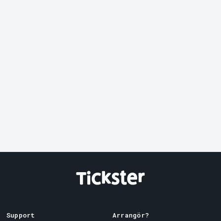
Support
Arrangör?