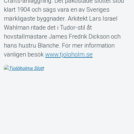
Crafts-anläggning. Det påkostade slottet stod
klart 1904 och sägs vara en av Sveriges
märkligaste byggnader. Arkitekt Lars Israel
Wahlman ritade det i Tudor-stil åt
Om Tickster
hovstallmästare James Fredrik Dickson och
hans hustru Blanche. För mer information
vänligen besök
www.tjoloholm.se