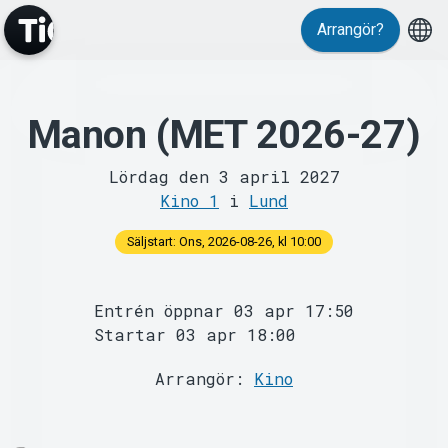
Arrangör?
Manon (MET 2026-27)
MyTickster
Lördag den 3 april 2027
Kino 1
i
Lund
Säljstart: Ons, 2026-08-26, kl 10:00
Support
Entrén öppnar 03 apr 17:50
Startar 03 apr 18:00
Arrangör:
Kino