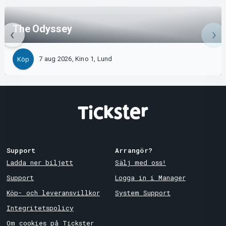
The Odyssey
7 aug 2026, Kino 1, Lund
Köp
Support
Arrangör?
Ladda ner biljett
Sälj med oss!
Support
Logga in i Manager
Köp- och leveransvillkor
System Support
Integritetspolicy
Om cookies på Tickster