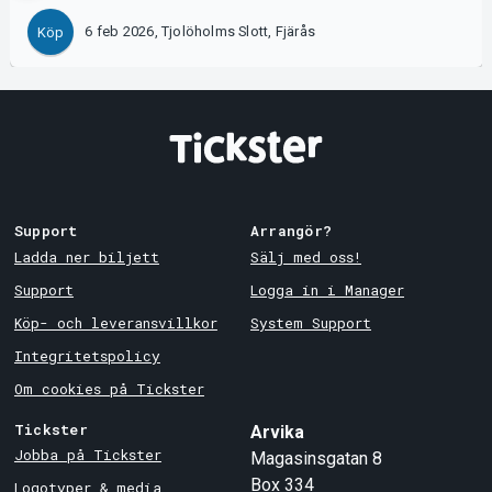
6 feb 2026, Tjolöholms Slott, Fjärås
Köp
Support
Arrangör?
Ladda ner biljett
Sälj med oss!
Support
Logga in i Manager
Köp- och leveransvillkor
System Support
Integritetspolicy
Om cookies på Tickster
Tickster
Arvika
Jobba på Tickster
Magasinsgatan 8
Box 334
Logotyper & media