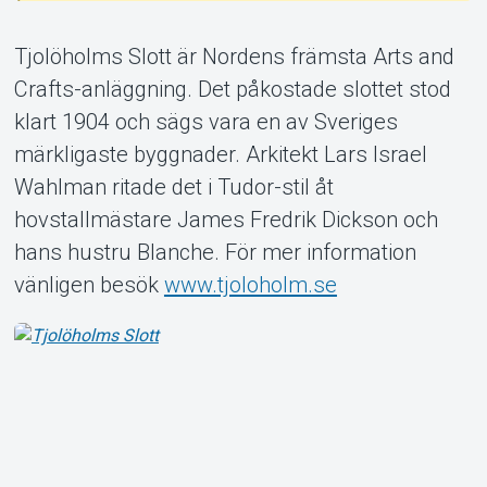
Tjolöholms Slott är Nordens främsta Arts and
Crafts-anläggning. Det påkostade slottet stod
klart 1904 och sägs vara en av Sveriges
Om Tickster
märkligaste byggnader. Arkitekt Lars Israel
Wahlman ritade det i Tudor-stil åt
hovstallmästare James Fredrik Dickson och
hans hustru Blanche. För mer information
vänligen besök
www.tjoloholm.se