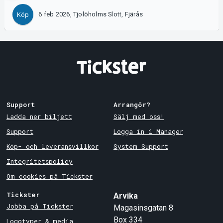
6 feb 2026, Tjolöholms Slott, Fjärås
Köp
Support
Arrangör?
Ladda ner biljett
Sälj med oss!
Support
Logga in i Manager
Köp- och leveransvillkor
System Support
Integritetspolicy
Om cookies på Tickster
Tickster
Arvika
Jobba på Tickster
Magasinsgatan 8
Box 334
Logotyper & media