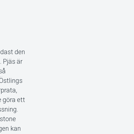
endast den
 Pjäs är
 så
 Östlings
prata,
 göra ett
ssning.
nstone
ägen kan