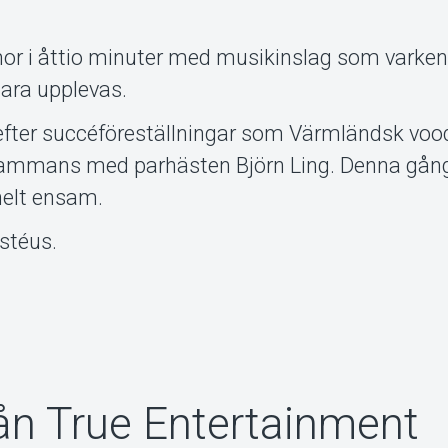
mor i åttio minuter med musikinslag som varke
Bara upplevas.
a efter succéföreställningar som Värmländsk vo
lsammans med parhästen Björn Ling. Denna gån
 helt ensam.
ostéus.
ån True Entertainment