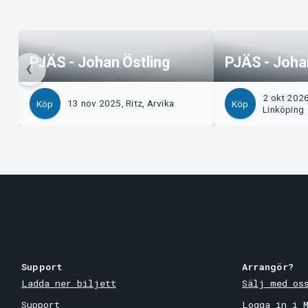
PJÄS - Johan Östling
PJÄS - Joha
2 okt 2026
13 nov 2025, Ritz, Arvika
Köp
Köp
Linköping
Support
Arrangör?
Ladda ner biljett
Sälj med os
Support
Logga in i 