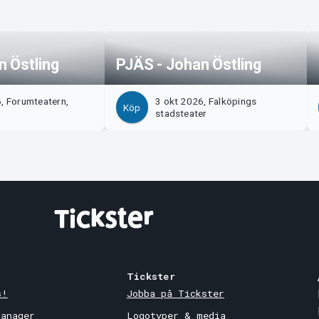
n Östling
PJÄS - Johan Östling
, Forumteatern,
3 okt 2026, Falköpings
Köp
stadsteater
Tickster
s!
Jobba på Tickster
Manager
Logotyper & media