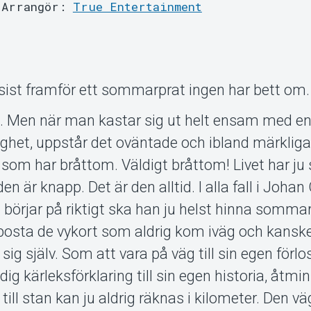
Arrangör:
True Entertainment
st framför ett sommarprat ingen har bett om.
t vi. Men när man kastar sig ut helt ensam med 
gghet, uppstår det oväntade och ibland märkliga.
 som har bråttom. Väldigt bråttom! Livet har ju
n är knapp. Det är den alltid. I alla fall i Johan
börjar på riktigt ska han ju helst hinna sommar
posta de vykort som aldrig kom iväg och kanske
sig själv. Som att vara på väg till sin egen förlo
g kärleksförklaring till sin egen historia, åtmi
 till stan kan ju aldrig räknas i kilometer. Den v