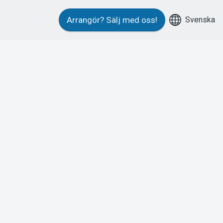
Svenska
Arrangör?
Sälj med oss!