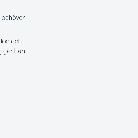
n behöver
odoo och
g ger han