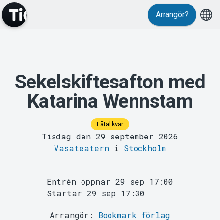
Evenemang
Arrangör?
Sekelskiftesafton med
Katarina Wennstam
Fåtal kvar
Tisdag den 29 september 2026
MyTickster
Vasateatern
i
Stockholm
Entrén öppnar 29 sep 17:00
Startar 29 sep 17:30
Arrangör:
Bookmark förlag