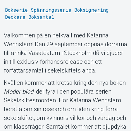
Bokserie
Spänningsserie
Boksignering
Deckare
Boksamtal
Support
Välkommen på en helkväll med Katarina
Wennstam! Den 29 september öppnas dörrarna
till anrika Vasateatern i Stockholm då vi bjuder
in till exklusiv förhandsrelease och ett
författarsamtal i sekelskiftets anda.
Kvällen kommer att kretsa kring den nya boken
Moder blod
, del fyra i den populära serien
Sekelskiftesmorden. Hör Katarina Wennstam
Om Tickster
berätta om sin research om tiden kring förra
sekelskiftet, om kvinnors villkor och vardag och
om klassfrågor. Samtalet kommer att djupdyka