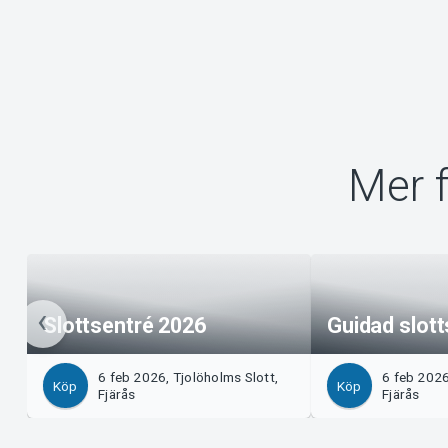
Mer f
Slottsentré 2026
Guidad slott
6 feb 2026, Tjolöholms Slott,
6 feb 2026
Köp
Köp
Fjärås
Fjärås