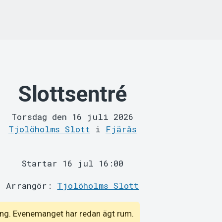
Slottsentré
Torsdag den 16 juli 2026
Tjolöholms Slott
i
Fjärås
Startar 16 jul 16:00
Arrangör:
Tjolöholms Slott
emang. Evenemanget har redan ägt rum.