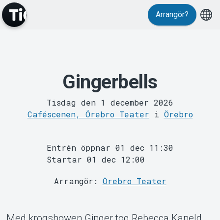
Arrangör?
Gingerbells
MyTickster
Tisdag den 1 december 2026
Caféscenen, Örebro Teater
i
Örebro
Entrén öppnar 01 dec 11:30
Startar 01 dec 12:00
Support
Arrangör:
Örebro Teater
Med krogshowen Ginger tog Rebecca Kaneld