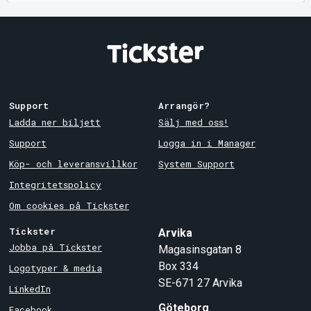
Support
Arrangör?
Ladda ner biljett
Sälj med oss!
Support
Logga in i Manager
Köp- och leveransvillkor
System Support
Integritetspolicy
Om cookies på Tickster
Tickster
Arvika
Jobba på Tickster
Magasinsgatan 8
Box 334
Logotyper & media
SE-671 27
Arvika
LinkedIn
Göteborg
Facebook