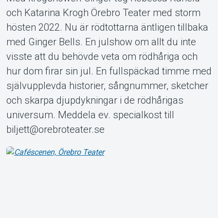
och Katarina Krogh Örebro Teater med storm
hösten 2022. Nu är rödtottarna äntligen tillbaka
med Ginger Bells. En julshow om allt du inte
Om Tickster
visste att du behövde veta om rödhåriga och
hur dom firar sin jul. En fullspäckad timme med
självupplevda historier, sångnummer, sketcher
och skarpa djupdykningar i de rödhårigas
universum. Meddela ev. specialkost till
biljett@orebroteater.se