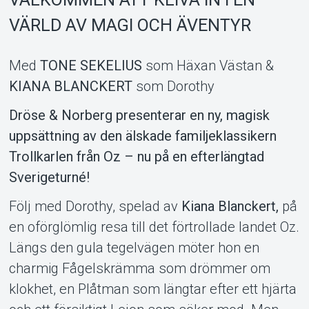
MyTickster
VÄRLD AV MAGI OCH ÄVENTYR
Med
TONE SEKELIUS
som Häxan Västan &
KIANA BLANCKERT
som Dorothy
Dröse & Norberg presenterar en ny, magisk
uppsättning av den älskade familjeklassikern
Trollkarlen från Oz – nu på en efterlängtad
Sverigeturné!
Följ med Dorothy, spelad av
Kiana Blanckert,
på
en oförglömlig resa till det förtrollade landet Oz.
Support
Längs den gula tegelvägen möter hon en
charmig Fågelskrämma som drömmer om
klokhet, en Plåtman som längtar efter ett hjärta