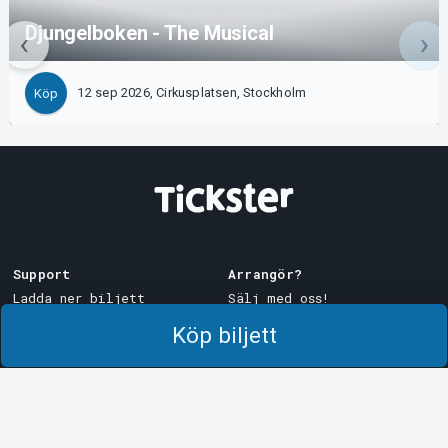
Djungelboken - The Musical
12 sep 2026, Cirkusplatsen, Stockholm
Köp
Support
Arrangör?
Ladda ner biljett
Sälj med oss!
Support
Logga in i Manager
Köp biljett
Köp- och leveransvillkor
System Support
Integritetspolicy
Om cookies på Tickster