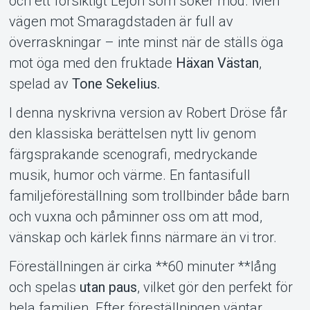
och ett försiktigt Lejon som söker mod. Men
vägen mot Smaragdstaden är full av
överraskningar – inte minst när de ställs öga
mot öga med den fruktade
Häxan Västan
,
spelad av
Tone Sekelius.
I denna nyskrivna version av Robert Dröse får
den klassiska berättelsen nytt liv genom
Om Tickster
färgsprakande scenografi, medryckande
musik, humor och värme. En fantasifull
familjeföreställning som trollbinder både barn
och vuxna och påminner oss om att mod,
vänskap och kärlek finns närmare än vi tror.
Föreställningen är cirka **60 minuter **lång
och spelas
utan paus
, vilket gör den perfekt för
hela familjen. Efter föreställningen väntar