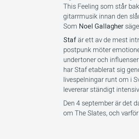
This Feeling som står bak
gitarrmusik innan den slå
Som
Noel Gallagher
säger
Staf
är ett av de mest in
postpunk möter emotionel
undertoner och influenser
har Staf etablerat sig gen
livespelningar runt om i S
levererar ständigt intens
Den 4 september är det da
om The Slates, och varför