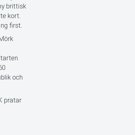
y brittisk
te kort.
ng first.
 Mörk
starten
 60
ublik och
K pratar