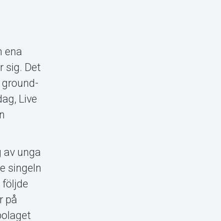
n ena
 sig. Det
r ground-
ag, Live
en
g av unga
te singeln
följde
r på
bolaget