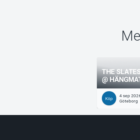
Me
THE SLATES
@ HÄNGMA
4 sep 202
Köp
Göteborg