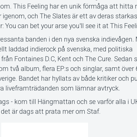
om. This Feeling har en unik förmåga att hitta n
r igenom, och The Slates är ett av deras starkas
: You can bet your arse you'll see it at This Feeli
tressanta banden i den nya svenska indievågen.
lt laddad indierock på svenska, med politiska
 från Fontaines D.C, Kent och The Cure. Sedan 
om två album, flera EP:s och singlar, samt över
verige. Bandet har hyllats av både kritiker och p
iva liveframträdanden som lämnar avtryck.
gs - kom till Hängmattan och se varför alla i U
 det är dags att prata mer om Staf.