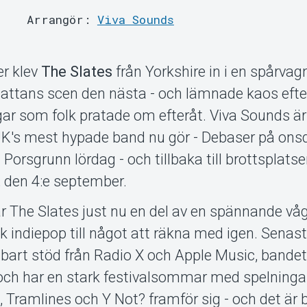
Arrangör:
Viva Sounds
r klev
The Slates
från Yorkshire in i en spårvag
tans scen den nästa - och lämnade kaos efter
gar som folk pratade om efteråt. Viva Sounds ä
 UK's mest hypade band nu gör - Debaser på onsd
 Porsgrunn lördag - och tillbaka till brottsplats
 den 4:e september.
r The Slates just nu en del av en spännande vå
k indiepop till något att räkna med igen. Senas
bart stöd från Radio X och Apple Music, bandet 
och har en stark festivalsommar med spelninga
, Tramlines och Y Not? framför sig - och det är 