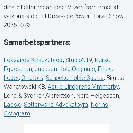
dina biljetter redan idag! Vi ser fram emot att
välkomna dig till DressagePower Horse Show
2026. ✨🐴
Samarbetspartners:
Leksands Knäckebröd
,
StudioS19
,
Kersö
Equestrian,
Jackson Hole Originals
,
Friska
Leder
,
Orrefors
,
Schockemöhle Sports
, Birgitta
Wanatowski KB,
Astrid Lindgrens Vimmerby
,
Lena & Sverker Albrektson, Nora Helgesson,
Lassie
,
Setterwalls Advokatbyrå
,
Norins
Ostogram