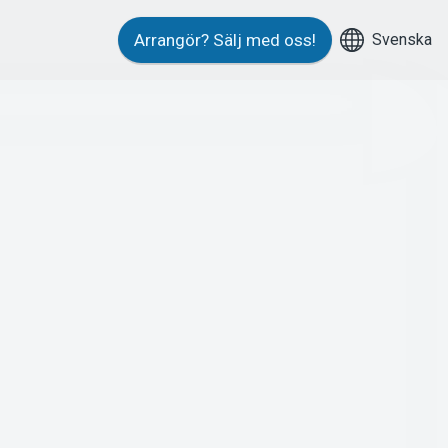
Svenska
Arrangör?
Sälj med oss!