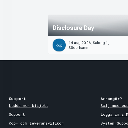
Disclosure Day
14 aug 2026, Salong 1,
Köp
Söderhamn
Support
Arrangör?
Ladda ner biljett
Sälj med os
Support
Logga in i 
Köp- och leveransvillkor
System Supp