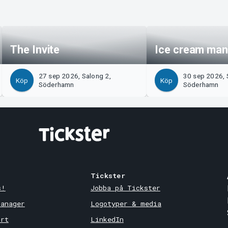
The Invite
Ice cream man
27 sep 2026, Salong 2,
30 sep 2026, 
Köp
Köp
Söderhamn
Söderhamn
Tickster
s!
Jobba på Tickster
Manager
Logotyper & media
ort
LinkedIn