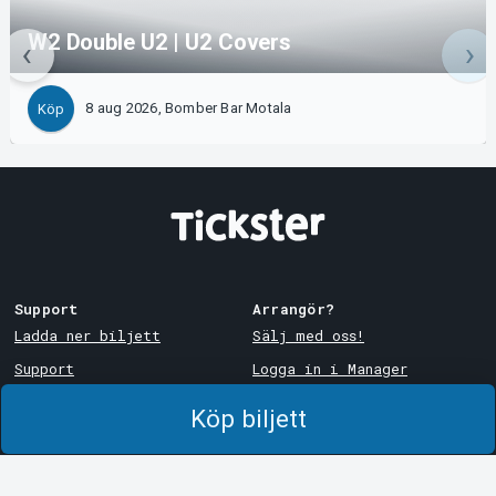
W2 Double U2 | U2 Covers
8 aug 2026, Bomber Bar Motala
Köp
Support
Arrangör?
Ladda ner biljett
Sälj med oss!
Support
Logga in i Manager
Köp- och leveransvillkor
System Support
Köp biljett
Integritetspolicy
Om cookies på Tickster