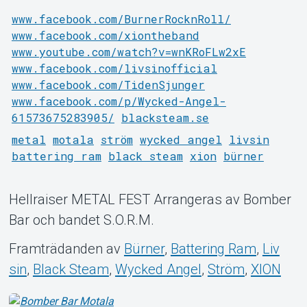
www.facebook.com/BurnerRocknRoll/
www.facebook.com/xiontheband
Om Tickster
www.youtube.com/watch?v=wnKRoFLw2xE
www.facebook.com/livsinofficial
www.facebook.com/TidenSjunger
www.facebook.com/p/Wycked-Angel-
61573675283905/
blacksteam.se
metal
motala
ström
wycked angel
livsin
battering ram
black steam
xion
bürner
Hellraiser METAL FEST Arrangeras av Bomber
Bar och bandet S.O.R.M.
Framträdanden av
Bürner
,
Battering Ram
,
Liv
sin
,
Black Steam
,
Wycked Angel
,
Ström
,
XION