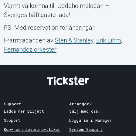
Varmt välkomna till Uddeholmsladan –
Sveriges häftigaste lada!
PS. Med reservation för ändringar.
Framträdanden av
Sten & Stanley
,
Erik Lihm
,
Fernandoz orkester
Support
Arrangör?
Ladda ner biljett
Sälj med oss!
Support
Logga in i Manager
Köp- och leveransvillkor
System Support