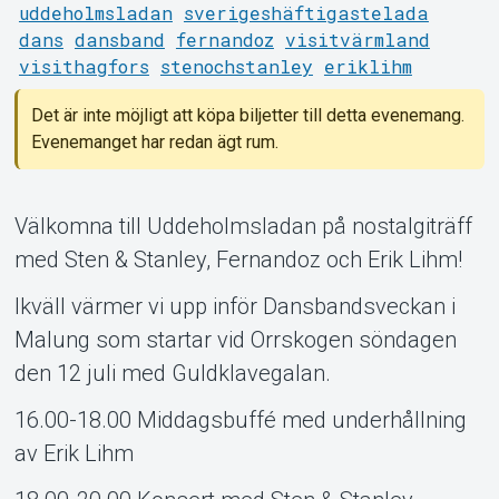
uddeholmsladan
sverigeshäftigastelada
MyTickster
dans
dansband
fernandoz
visitvärmland
visithagfors
stenochstanley
eriklihm
Det är inte möjligt att köpa biljetter till detta evenemang.
Evenemanget har redan ägt rum.
Välkomna till Uddeholmsladan på nostalgiträff
med Sten & Stanley, Fernandoz och Erik Lihm!
Ikväll värmer vi upp inför Dansbandsveckan i
Malung som startar vid Orrskogen söndagen
den 12 juli med Guldklavegalan.
16.00-18.00 Middagsbuffé med underhållning
av Erik Lihm
Support