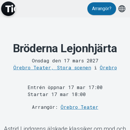
Arrangör?
Bröderna Lejonhjärta
MyTickster
Onsdag den 17 mars 2027
Örebro Teater, Stora scenen
i
Örebro
Entrén öppnar 17 mar 17:00
Startar 17 mar 18:00
Support
Arrangör:
Örebro Teater
Astrid Lindgrens älskade klassiker om mod och