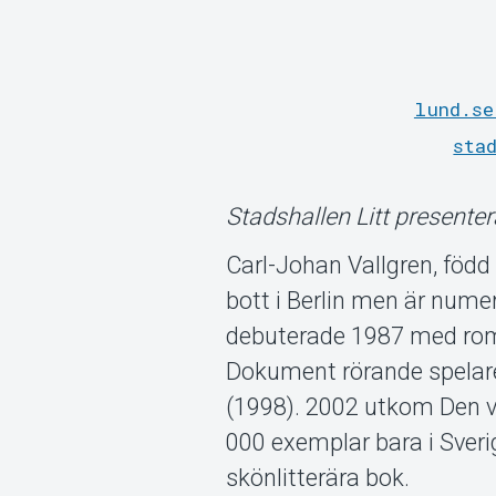
lund.se
sta
Stadshallen Litt presenter
Carl-Johan Vallgren, född
bott i Berlin men är num
debuterade 1987 med rom
Dokument rörande spelar
(1998). 2002 utkom Den vi
000 exemplar bara i Sveri
skönlitterära bok.