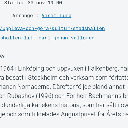
Startar 30 nov 19:00
Arrangör:
Visit Lund
/uppleva-och-gora/kultur/stadshallen
dshallen
litt
carl-johan
vallgren
ar
 1964 i Linköping och uppvuxen i Falkenberg, ha
era bosatt i Stockholm och verksam som författ
anen Nomaderna. Därefter följde bland annat
en Rubashov (1996) och För herr Bachmanns b
dunderliga kärlekens historia, som har sålt i öv
ge och som tilldelades Augustpriset för Årets b