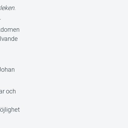
leken
.
r
jukdomen
älvande
-Johan
ar och
öjlighet