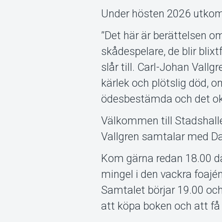
Under hösten 2026 utkom
”Det här är berättelsen om
skådespelare, de blir bli
slår till. Carl-Johan Vall
kärlek och plötslig död, 
ödesbestämda och det okon
Välkommen till Stadshall
Vallgren samtalar med D
Kom gärna redan 18.00 då
mingel i den vackra foajé
Samtalet börjar 19.00 oc
att köpa boken och att få