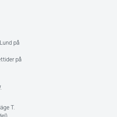
t Lund på
ttider på
.
läge T.
el),