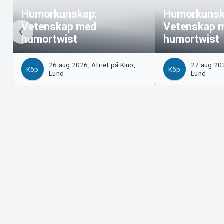
Humorkunskap:
Humorkunsk
Vetenskap med
Vetenskap 
humortwist
humortwist
26 aug 2026, Atriet på Kino,
27 aug 202
Köp
Köp
Lund
Lund
Support
Arrangör?
Ladda ner biljett
Sälj med os
Support
Logga in i 