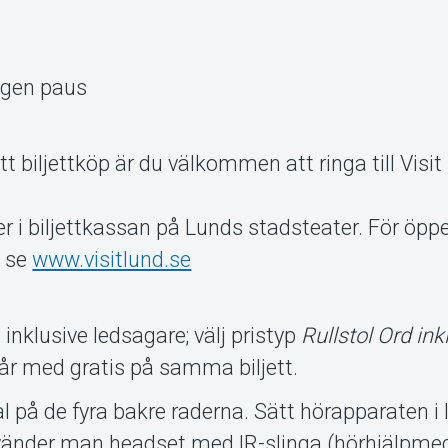
ngen paus
tt biljettköp är du välkommen att ringa till Visi
r i biljettkassan på Lunds stadsteater. För öppe
n se
www.visitlund.se
 inklusive ledsagare; välj pristyp
Rullstol Ord inkl
går med gratis på samma biljett.
l på de fyra bakre raderna. Sätt hörapparaten i 
vänder man headset med IR-slinga (hörhjälpmed