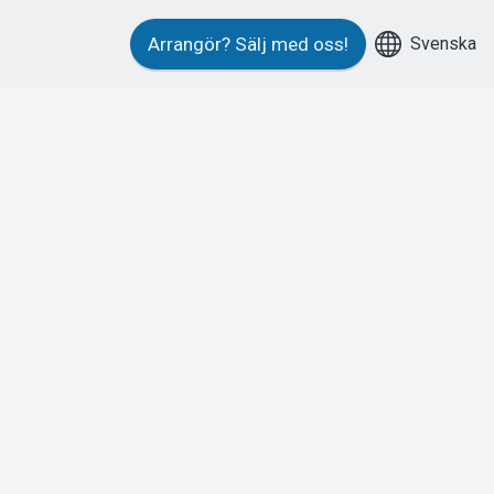
Svenska
Arrangör?
Sälj med oss!