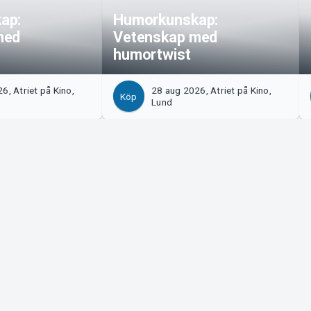
ap:
Humorkunskap:
med
Vetenskap med
humortwist
6, Atriet på Kino,
28 aug 2026, Atriet på Kino,
Köp
Lund
Tickster
s!
Jobba på Tickster
Manager
Logotyper & media