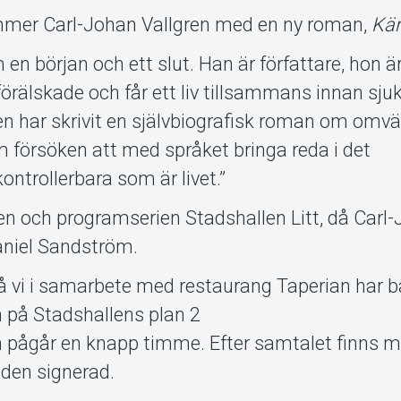
mer Carl-Johan Vallgren med en ny roman,
Kär
 en början och ett slut. Han är författare, hon ä
xtförälskade och får ett liv tillsammans innan s
gren har skrivit en självbiografisk roman om omv
om försöken att med språket bringa reda i det
trollerbara som är livet.”
en och programserien Stadshallen Litt, då Carl
aniel Sandström.
 vi i samarbete med restaurang Taperian har b
n på Stadshallens plan 2
h pågår en knapp timme. Efter samtalet finns m
 den signerad.