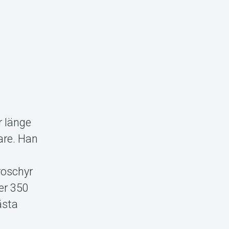
r länge
are. Han
roschyr
er 350
ästa