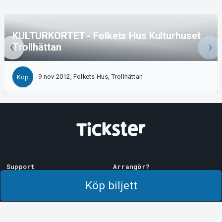
KULTURKORTET - Folkets Hus Kulturhuset
Trollhättan
9 nov 2012, Folkets Hus, Trollhättan
Köp
Support
Arrangör?
Ladda ner biljett
Sälj med oss!
Köp biljett
Support
Logga in i Manager
Köp- och leveransvillkor
System Support