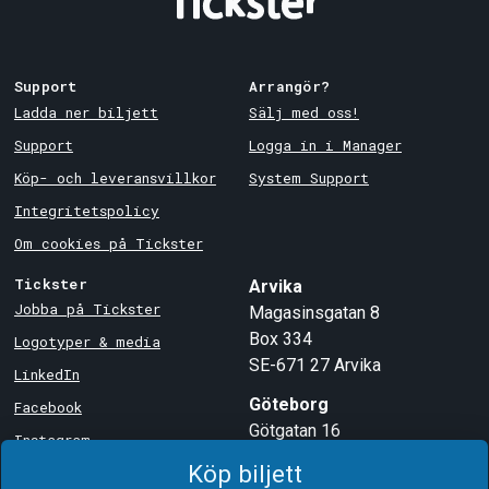
Support
Arrangör?
Ladda ner biljett
Sälj med oss!
Support
Logga in i Manager
Köp- och leveransvillkor
System Support
Integritetspolicy
Om cookies på Tickster
Tickster
Arvika
Jobba på Tickster
Magasinsgatan 8
Box 334
Logotyper & media
SE-671 27
Arvika
LinkedIn
Göteborg
Facebook
Götgatan 16
Instagram
SE-411 05
Göteborg
Köp biljett