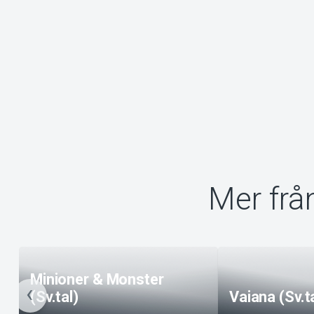
Mer frå
Minioner & Monster
(Sv.tal)
Vaiana (Sv.t