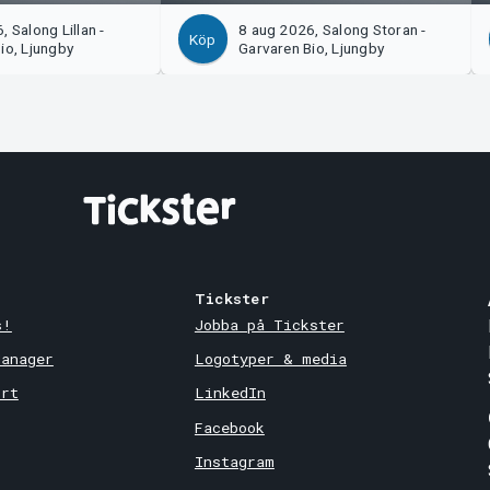
 Salong Lillan -
8 aug 2026, Salong Storan -
Köp
io, Ljungby
Garvaren Bio, Ljungby
Tickster
s!
Jobba på Tickster
Manager
Logotyper & media
ort
LinkedIn
Facebook
Instagram