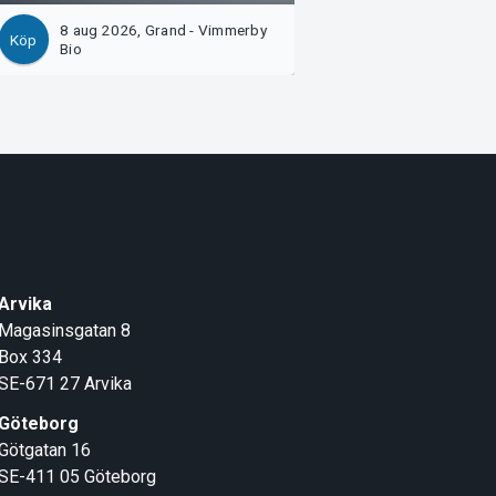
8 aug 2026, Grand - Vimmerby
8 aug 2026, Salong
Köp
Köp
Bio
Garvaren Bio, Lju
Arvika
Magasinsgatan 8
Box 334
SE-671 27
Arvika
Göteborg
Götgatan 16
SE-411 05
Göteborg