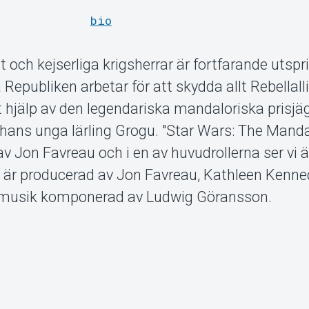
bio
t och kejserliga krigsherrar är fortfarande utspr
Republiken arbetar för att skydda allt Rebellal
 hjälp av den legendariska mandaloriska prisjä
 hans unga lärling Grogu. "Star Wars: The Mand
av Jon Favreau och i en av huvudrollerna ser vi 
 är producerad av Jon Favreau, Kathleen Kenne
d musik komponerad av Ludwig Göransson.