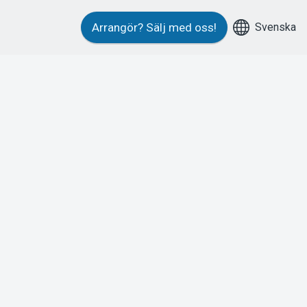
Svenska
Arrangör?
Sälj med oss!