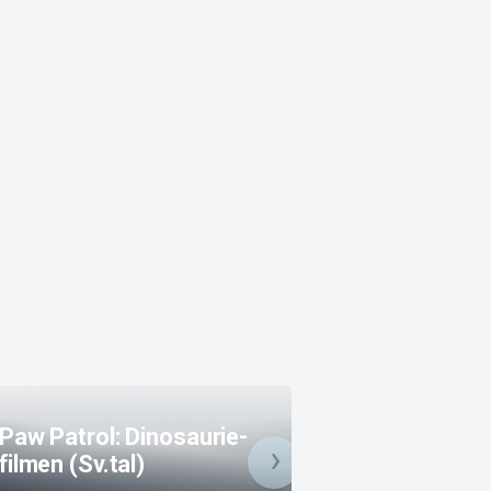
Paw Patrol: Dinosaurie-
filmen (Sv.tal)
Obsession