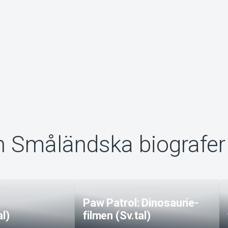
n Småländska biografer
Paw Patrol: Dinosaurie-
al)
filmen (Sv.tal)