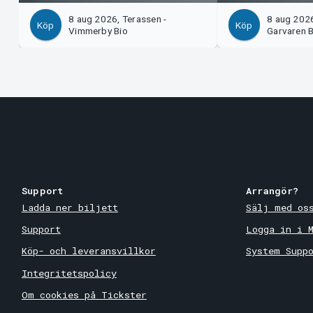
8 aug 2026, Terassen -
8 aug 2026,
Köp
Köp
Vimmerby Bio
Garvaren B
Support
Arrangör?
Ladda ner biljett
Sälj med os
Support
Logga in i 
Köp- och leveransvillkor
System Supp
Integritetspolicy
Om cookies på Tickster