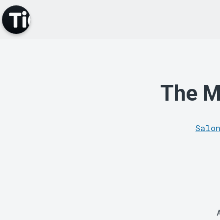
The M
Salo