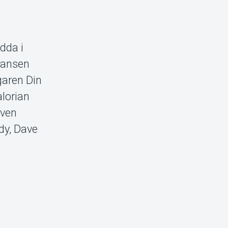
idda i
liansen
garen Din
alorian
även
dy, Dave